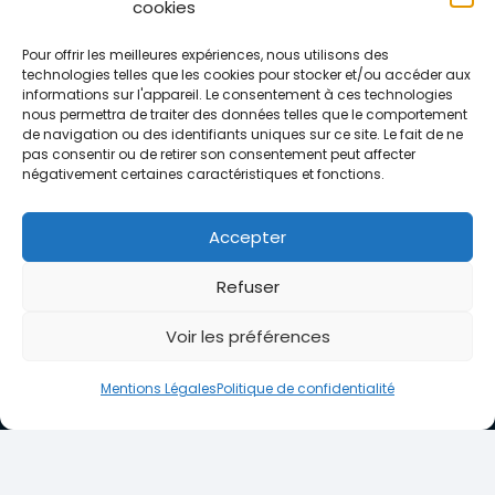
Services
cookies
Community Management
Pour offrir les meilleures expériences, nous utilisons des
technologies telles que les cookies pour stocker et/ou accéder aux
Notre Démarche
informations sur l'appareil. Le consentement à ces technologies
nous permettra de traiter des données telles que le comportement
Nos Formations
de navigation ou des identifiants uniques sur ce site. Le fait de ne
pas consentir ou de retirer son consentement peut affecter
Tarifs
négativement certaines caractéristiques et fonctions.
Contact
Accepter
Contact
Refuser
5 allée des Lobelias
Voir les préférences
44350 GUERANDE
(+33) 6 12 38 06 73
Mentions Légales
Politique de confidentialité
naudonjchristophe@gmail.com